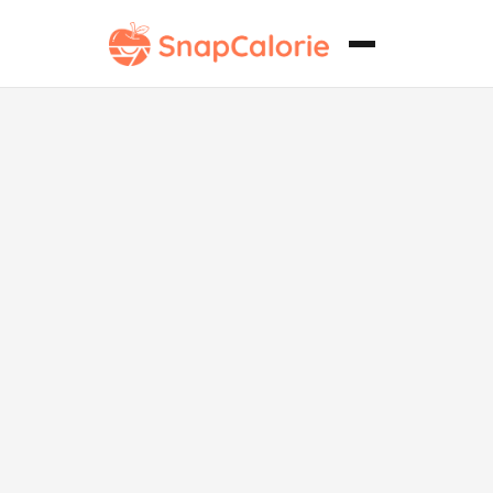
Curry de
calabaza y
hilsa sin
lácteos.