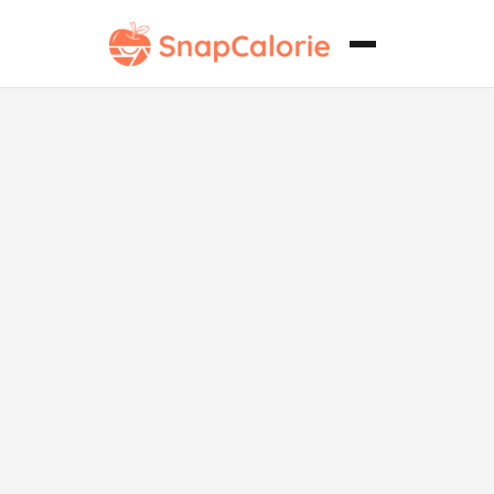
Curry de Aloo
sin lácteos