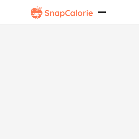
Cupcake de
Pudín de
Plátano Bajo
en