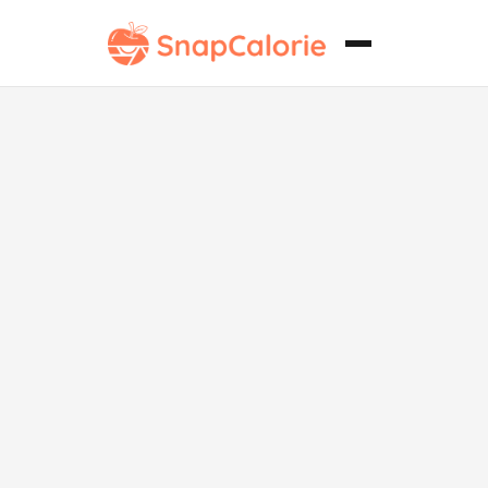
Cuenco de
pan casero
vegano con
sopa cremosa