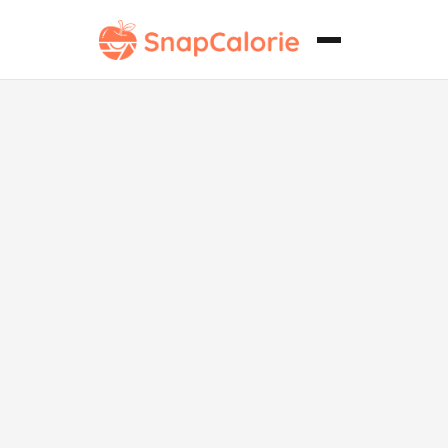
Cuenco de
desayuno
saludable sin
frutos secos