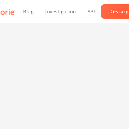
Blog
Investigación
API
Descarga
rumble Clásico 
Frutas Keto