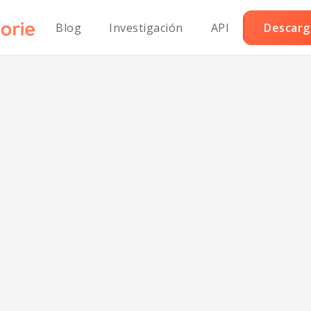
Blog
Investigación
API
Descarga
oissant vegano 
almendras