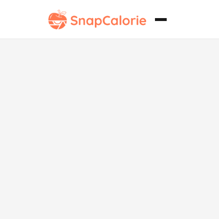
Crema de Taro
con
Champiñones
Saludable