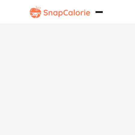
Cotizaciones
de ternera
empanada
paleo