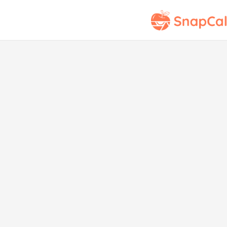
Cos
p