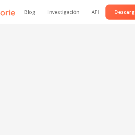
Blog
Investigación
API
Descarga
tillas de cerdo 
arrilla estilo pal