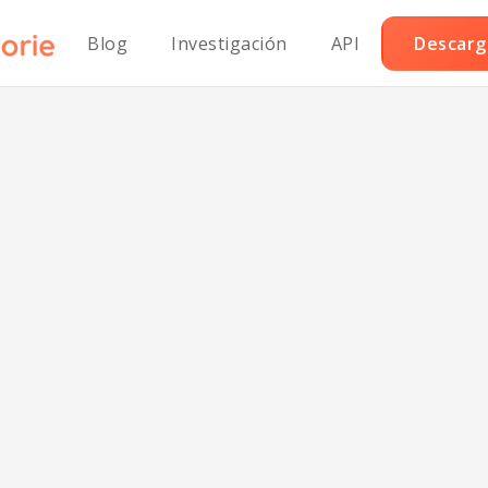
Blog
Investigación
API
Descarga
illas a la Parrill
Barbacoa Keto