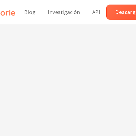
Blog
Investigación
API
Descarga
liflor con salsa
so saludable par
corazón