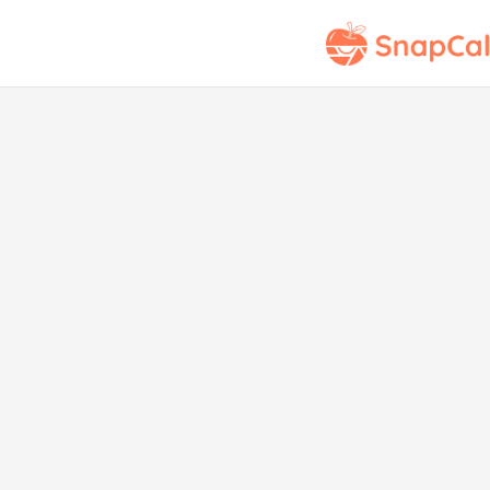
Co
que