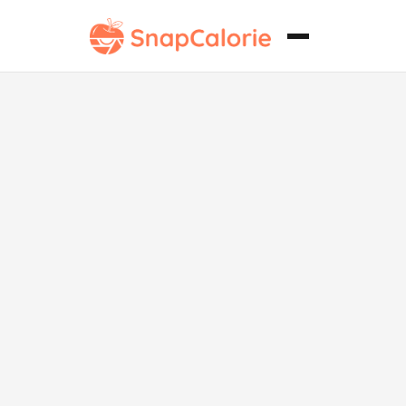
Coliflor Asada
Perfectamente
al Estilo Keto