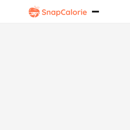
Coliflor Asada
con Salsa de
Tahini
Saludable