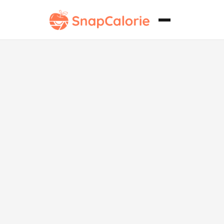
Chuletas de
Cordero a la
Parrilla con
Costra de