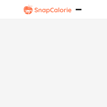
Chorizo
vegano alto en
proteínas