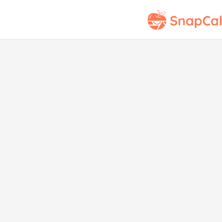
Chi
con