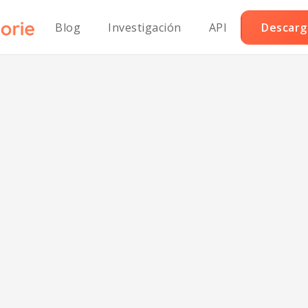
Blog
Investigación
API
Descarga
li de Frijoles y 
 Alto Contenid
Proteínas