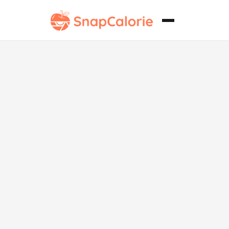
Cheesecake
clásico de
fresa keto.