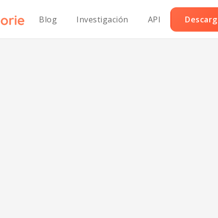
Blog
Investigación
API
Descarga
arne molida de r
le30 con pimie
morrones.