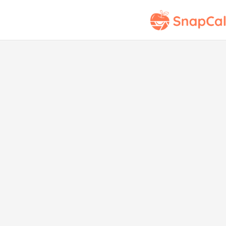
C
Who