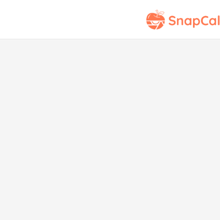
Capp
Baj