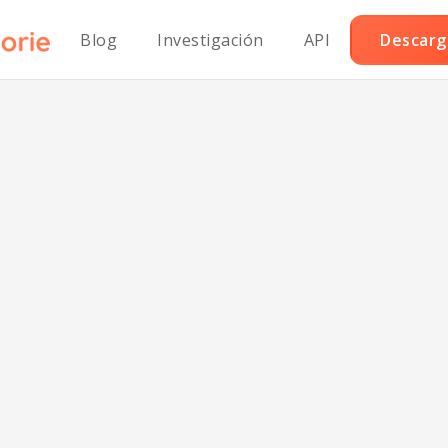
Blog
Investigación
API
Descarga
uccino de Alm
o en Carbohidr