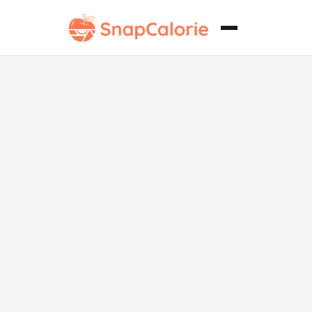
Calabacín a la
Parrilla sin
Azúcar