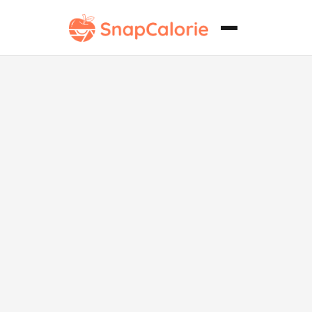
Burritos
clásicos de
carne
vegetariana