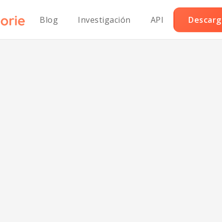
Blog
Investigación
API
Descarga
rrito de salchi
paleo