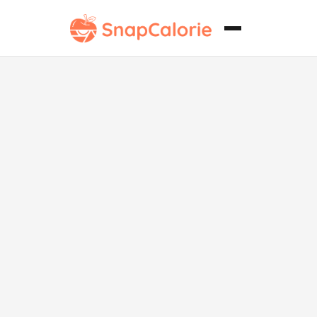
Brocolini al
vapor simple y
saludable para
el corazón