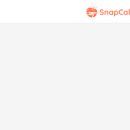
B
Whol