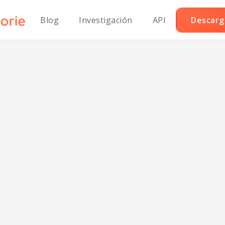
Blog
Investigación
API
Descarga
rochetas de pol
e30 con salsa v