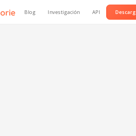
Blog
Investigación
API
Descarga
colini Carboni
Saludable para e
Corazón