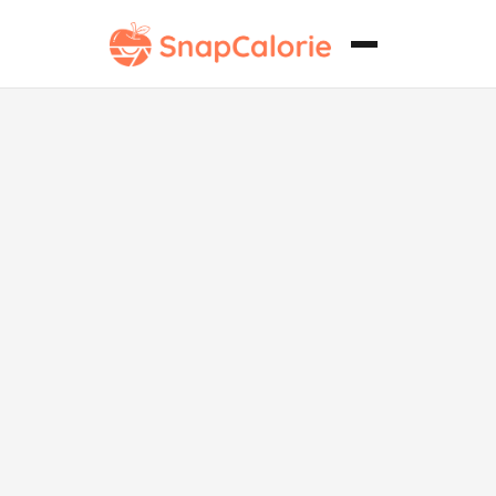
Brócoli tierno
quemado
Keto