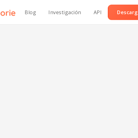
Blog
Investigación
API
Descarga
coli con Queso 
en Carbohidrato