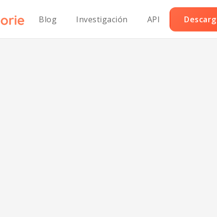
Blog
Investigación
API
Descarga
Bollos de Muesl
andeses sin lác