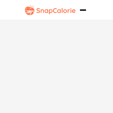
Bollos de
Desayuno Sin
Gluten y
Escamosos