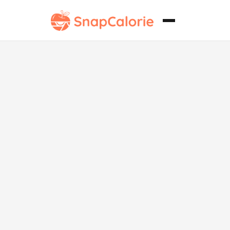
Bolitas
veganas y
crujientes de
macarrones