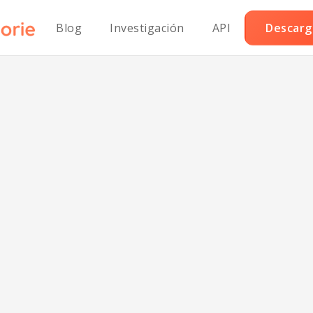
Blog
Investigación
API
Descarga
itas de Coliflor K