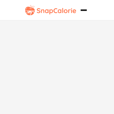
Bolitas de
Chocolate
Decadente
con Alto