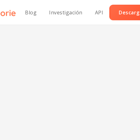
Blog
Investigación
API
Descarga
l de arroz Chipo
Whole30