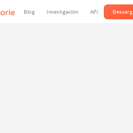
Blog
Investigación
API
Descarga
Bocados Mini d
endra Joy Bajo
Sodio.