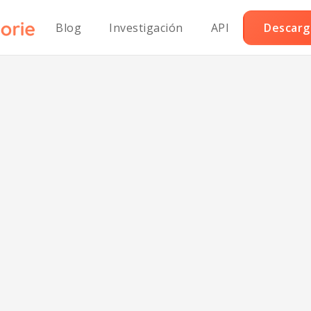
Blog
Investigación
API
Descarga
ados de Coliflor
sa Picante sin S