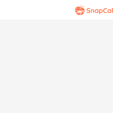
Boc
Sal