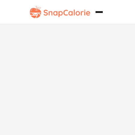
Bocaditos de
Weetbix sin
azúcar