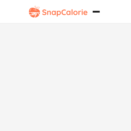
"Bocadillo
Clásico de
Cerdo Asado
Vegano"