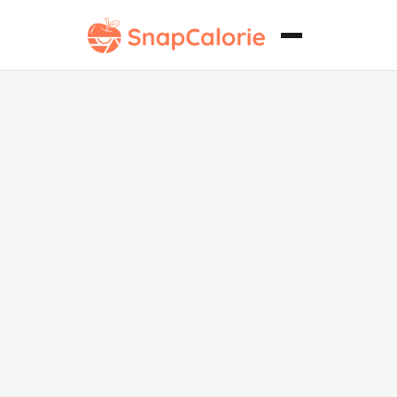
Blintzes de
Queso Bajo en
Carbohidratos