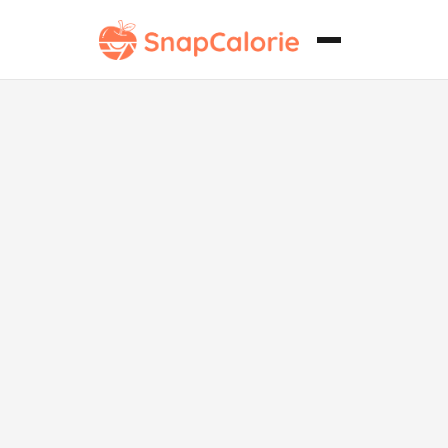
Biscotti
Clásico de
Almendra sin
Lácteos