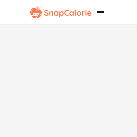
Bhature de
Alto
Contenido
Proteico