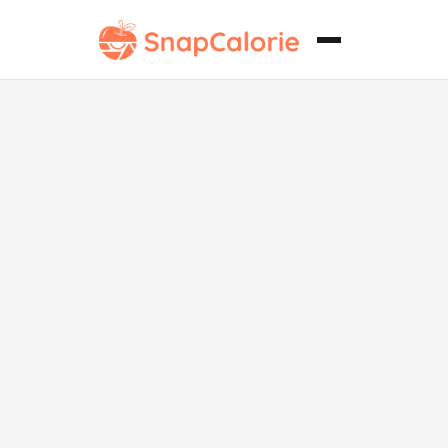
Berenjena
Asada Paleo
con Salsa de
Tahini