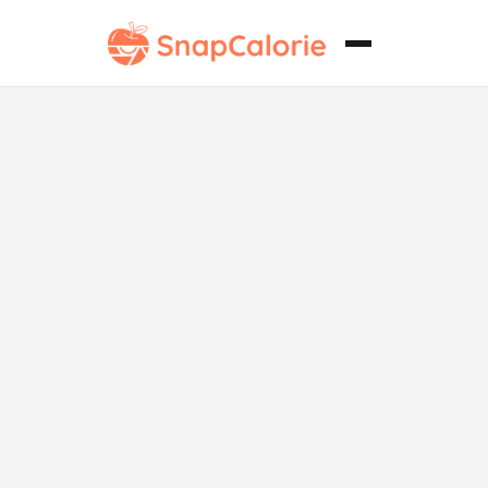
Batido Verde
Desintoxicante
Vegano de la
Isla