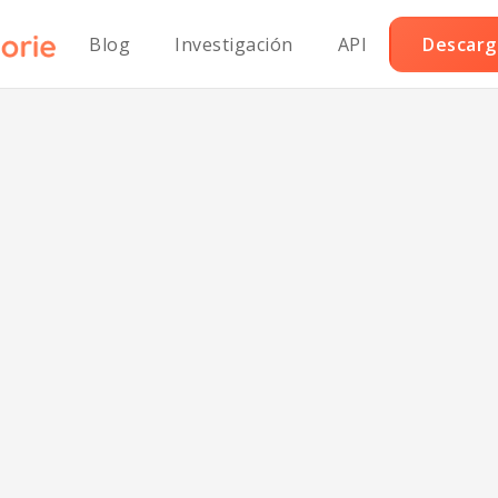
Blog
Investigación
API
Descarga
atido de Plátano
ngo Bajo en So