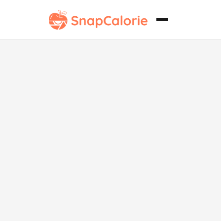
Batido
cremoso de
aguacate
saludable para