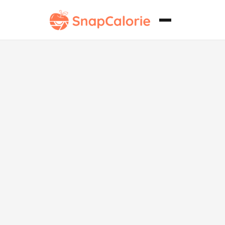
Batata rellena
sin azúcar con
frijoles negros
y aguacate