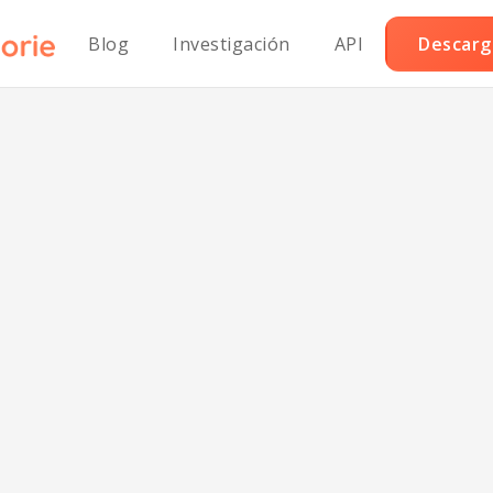
Blog
Investigación
API
Descarga
rras crujientes
sésamo