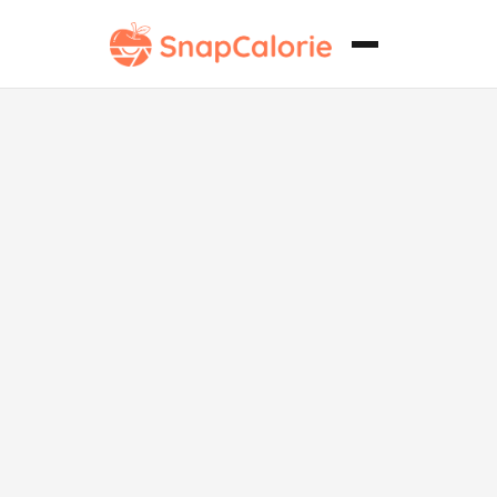
Bao de cerdo
al vapor
vegano