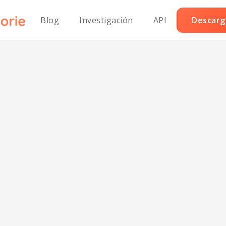
Blog
Investigación
API
Descarga
ls caseros Pale
ostra de semill