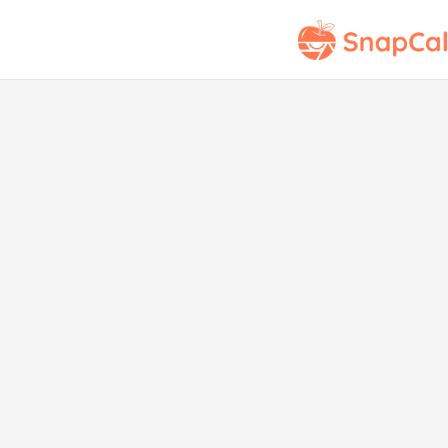
Bage
c