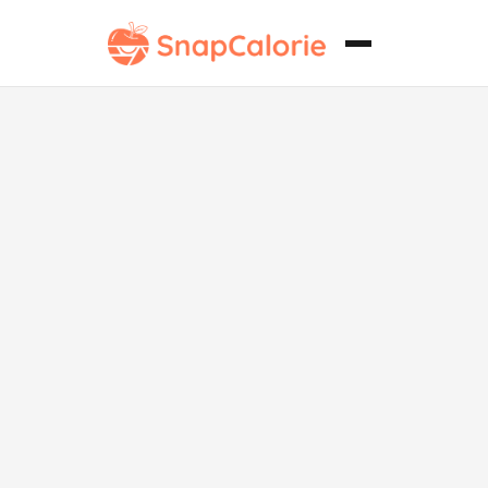
Bagel sin
lácteos con
bacon
crujiente y